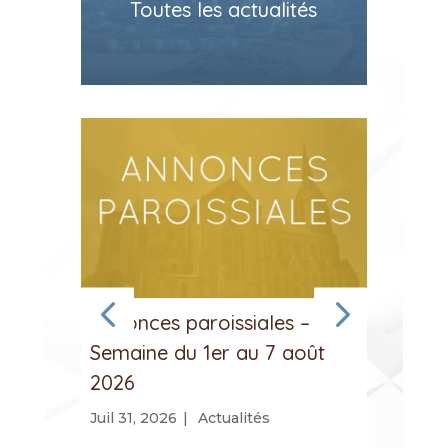
Toutes les actualités
Annonces paroissiales –
Anno
Semaine du 1er au 7 août
Sema
2026
202
Juil 31, 2026
|
Actualités
Juil 