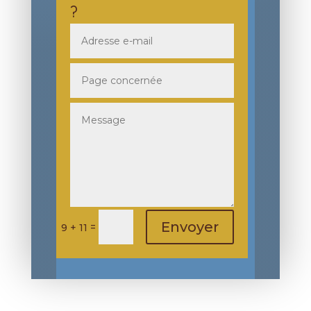
?
Envoyer
=
9 + 11