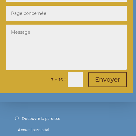
Envoyer
=
7 + 15
Découvrir la paroisse
Accueil paroissial