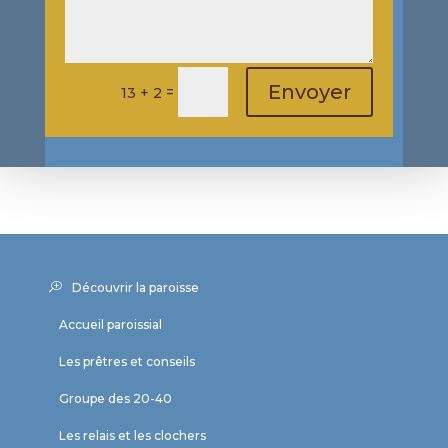
Envoyer
=
13 + 2
Découvrir la paroisse
Accueil paroissial
Les prêtres et conseils
Groupe des 20-40
Les relais et les clochers