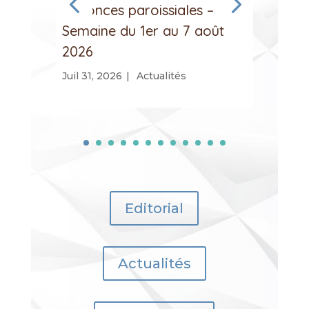
Annonces paroissiales –
Anno
Semaine du 1er au 7 août
Sema
2026
202
Juil 31, 2026
|
Actualités
Juil 
Editorial
Actualités