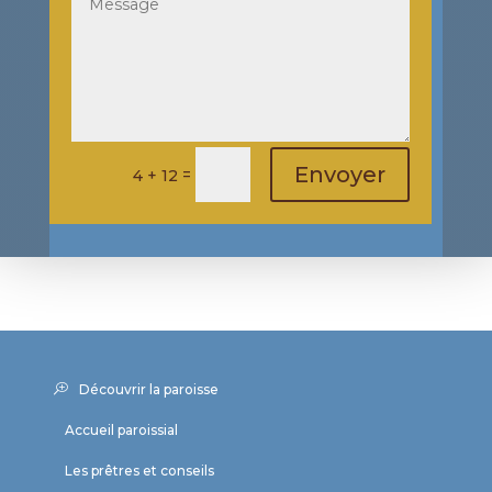
Envoyer
=
4 + 12
Découvrir la paroisse
Accueil paroissial
Les prêtres et conseils