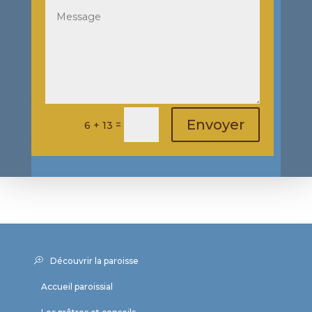
Envoyer
=
6 + 13
Découvrir la paroisse
Accueil paroissial