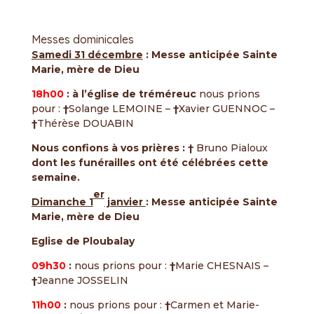
Messes dominicales
Samedi 31 décembre
:
Messe anticipée Sainte
Marie, mère de Dieu
18h00
:
à l’église de tréméreuc
nous prions
pour :
†
Solange LEMOINE –
†
Xavier GUENNOC –
†
Thérèse DOUABIN
Nous confions à vos prières :
†
Bruno Pialoux
dont les funérailles ont été célébrées cette
semaine.
er
Dimanche 1
janvier
:
Messe anticipée Sainte
Marie, mère de Dieu
Eglise de Ploubalay
09h30
:
nous prions pour :
†
Marie CHESNAIS –
†
Jeanne JOSSELIN
11h00
:
nous prions pour :
†
Carmen et Marie-