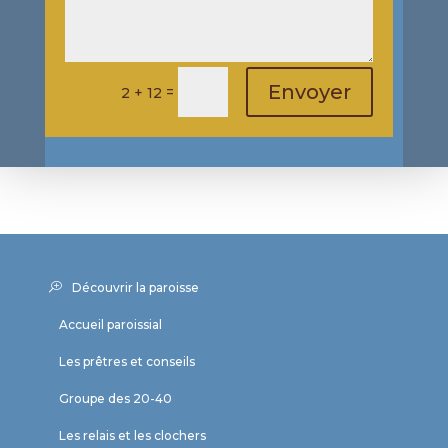
Envoyer
=
2 + 12
Découvrir la paroisse
Accueil paroissial
Les prêtres et conseils
Groupe des 20-40
Les relais et les clochers