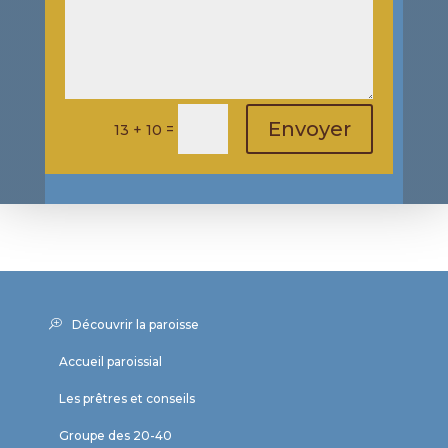
Envoyer
=
13 + 10
Découvrir la paroisse
Accueil paroissial
Les prêtres et conseils
Groupe des 20-40