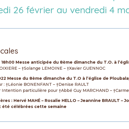
di 26 février au vendredi 4 m
cales
2
18h00 Messe anticipée du 8ème dimanche du T.O. à l’ég
 BOIXIERE – †Solange LEMOINE – †Xavier GUENNOC
022
Messe du 8ème dimanche du T.O à l’église de Ploubala
our : †Léonie BONENFANT – †Denise RAULT
ur Intention particulière pour †Abbé Guy MARCHAND – †Carm
ières :
Hervé MAHÉ – Rosalie HELLO – Jeannine BRAULT –
nt été célébrées cette semaine