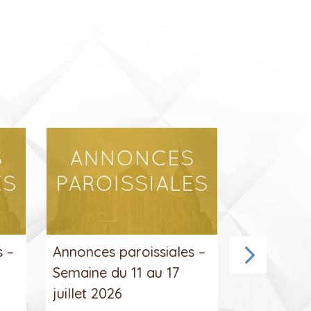
s –
Annonces paroissiales –
Annonces 
Semaine du 11 au 17
Semaine d
juillet 2026
juillet 202