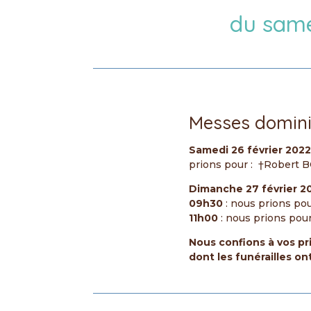
du same
Messes domini
Samedi 26 février 202
prions pour : †Robert
Dimanche 27 février 2
09h30
: nous prions p
11h00
: nous prions po
Nous confions à vos pr
dont les funérailles o