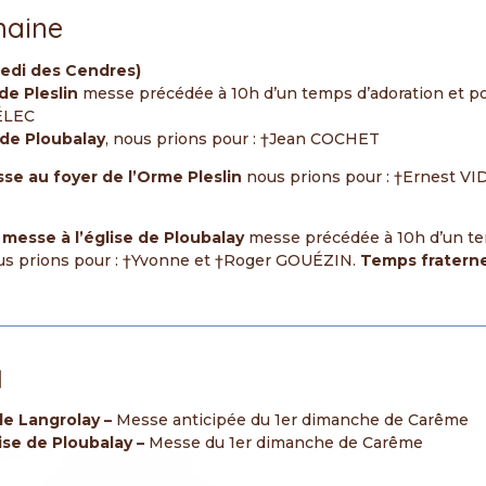
maine
redi des Cendres)
de Pleslin
messe précédée à 10h d’un temps d’adoration et po
MÉLEC
 de Ploubalay
, nous prions pour : †Jean COCHET
se au foyer de l’Orme Pleslin
nous prions pour : †Ernest V
messe à l’église de Ploubalay
messe précédée à 10h d’un te
ous prions pour : †Yvonne et †Roger GOUÉZIN.
Temps fraternel
d
de Langrolay –
Messe anticipée du 1er dimanche de Carême
ise de Ploubalay –
Messe du 1er dimanche de Carême