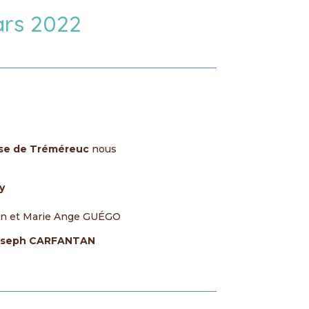
ars 2022
lise de Tréméreuc
nous
y
en et Marie Ange GUÉGO
 Joseph CARFANTAN