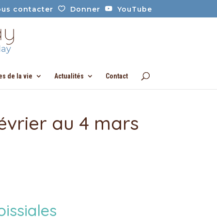
us contacter
Donner
YouTube
es de la vie
Actualités
Contact
évrier au 4 mars
issiales