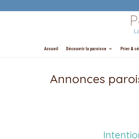
Accueil
Découvrir la paroisse
Prier & c
Annonces parois
Intenti