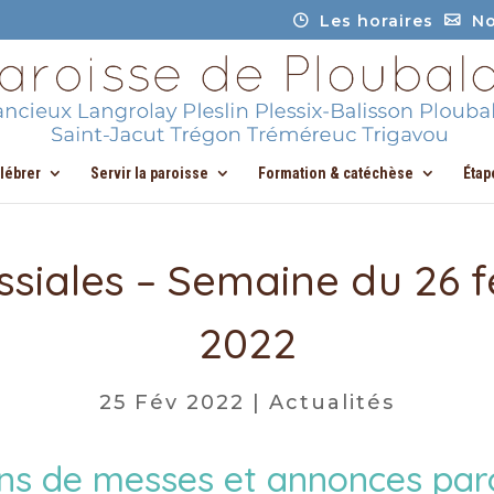
Les horaires
No
élébrer
Servir la paroisse
Formation & catéchèse
Étap
siales – Semaine du 26 f
2022
25 Fév 2022
|
Actualités
ons de messes et annonces paro