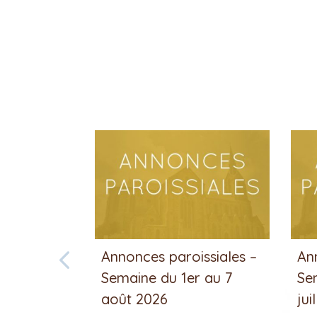
Annonces paroissiales –
An
Semaine du 1er au 7
Se
août 2026
jui