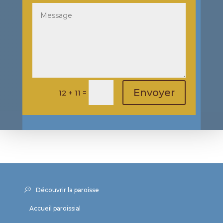
Envoyer
=
12 + 11
Découvrir la paroisse
Accueil paroissial