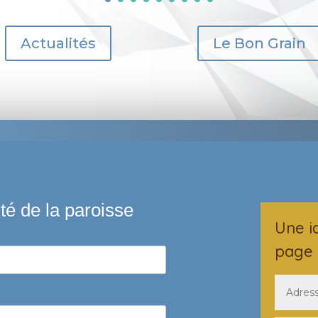
Actualités
Le Bon Grain
Une i
page 