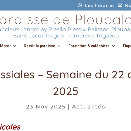
Les horaires
No
élébrer
Servir la paroisse
Formation & catéchèse
Étap
ssiales – Semaine du 22
2025
23 Nov 2025
|
Actualités
icales