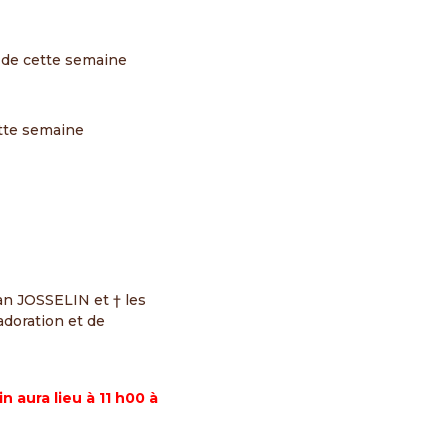
 de cette semaine
ette semaine
an JOSSELIN et † les
doration et de
n aura lieu à 11 h00 à