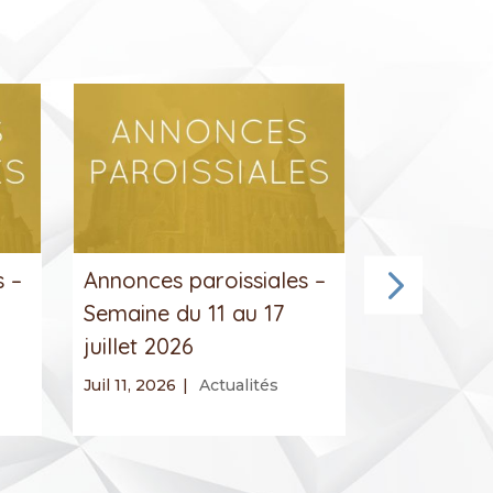
s –
Annonces paroissiales –
Annonces 
Semaine du 11 au 17
Semaine d
juillet 2026
juillet 202
Juil 11, 2026
|
Actualités
Juil 5, 2026
|