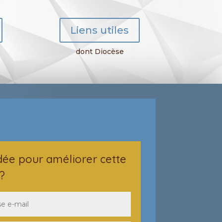
Liens utiles
dont Diocèse
dée pour améliorer cette
?