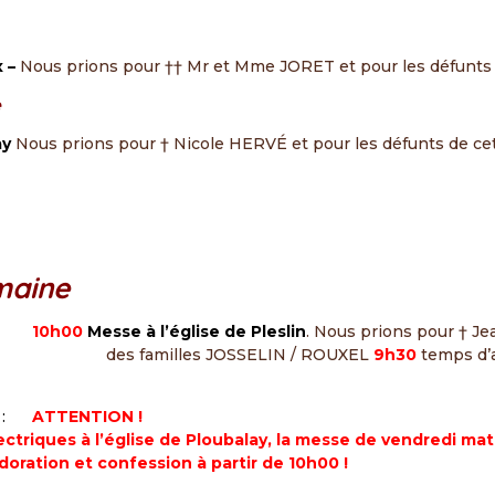
x –
Nous prions pour †† Mr et Mme JORET et pour les défunts
e
ay
Nous prions pour † Nicole HERVÉ et pour les défunts de c
maine
bre
10h00
Messe à l’église de Pleslin
. Nous prions pour † Je
amilles JOSSELIN / ROUXEL
9h30
temps d’a
e
:
ATTENTION !
ectriques à l’église de Ploubalay, la messe de vendredi mati
Adoration et confession à partir de 10h00 !