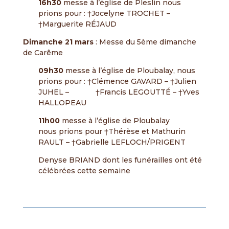
16h30
messe à l’église de Pleslin nous
prions pour : †Jocelyne TROCHET –
†Marguerite RÉJAUD
Dimanche 21 mars
: Messe du 5ème dimanche
de Carême
09h30
messe à l’église de Ploubalay, nous
prions pour : †Clémence GAVARD – †Julien
JUHEL – †Francis LEGOUTTÉ – †Yves
HALLOPEAU
11h00
messe à l’église de Ploubalay
nous prions pour †Thérèse et Mathurin
RAULT – †Gabrielle LEFLOCH/PRIGENT
Denyse BRIAND dont les funérailles ont été
célébrées cette semaine