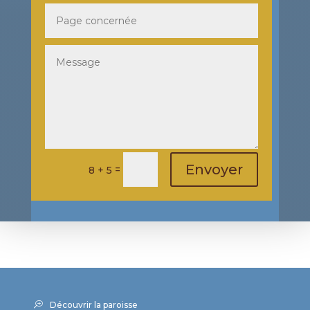
Envoyer
=
8 + 5
Découvrir la paroisse