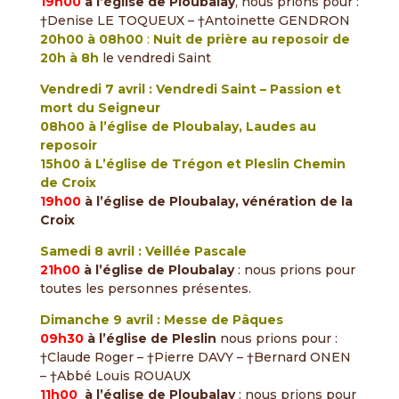
19h00
à l’église de Ploubalay
, nous prions pour :
†Denise LE TOQUEUX – †Antoinette GENDRON
20h00 à 08h00
:
Nuit de prière au reposoir de
20h à 8h
le vendredi Saint
Vendredi 7 avril : Vendredi Saint – Passion et
mort du Seigneur
08h00 à l’église de Ploubalay, Laudes au
reposoir
15h00 à L’église de Trégon et Pleslin Chemin
de Croix
19h00
à l’église de Ploubalay, vénération de la
Croix
Samedi 8 avril : Veillée Pascale
21h00
à l’église de Ploubalay
: nous prions pour
toutes les personnes présentes.
Dimanche 9 avril : Messe de Pâques
09h30
à l’église de Pleslin
nous prions pour :
†Claude Roger – †Pierre DAVY – †Bernard ONEN
– †Abbé Louis ROUAUX
11h00
à l’église de Ploubalay
: nous prions pour