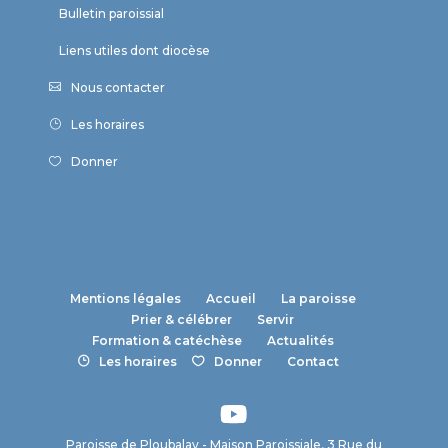
Bulletin paroissial
Liens utiles dont diocèse
Nous contacter
Les horaires
Donner
Mentions légales
Accueil
La paroisse
Prier & célébrer
Servir
Formation & catéchèse
Actualités
Les horaires
Donner
Contact
Paroisse de Ploubalay - Maison Paroissiale, 3 Rue du