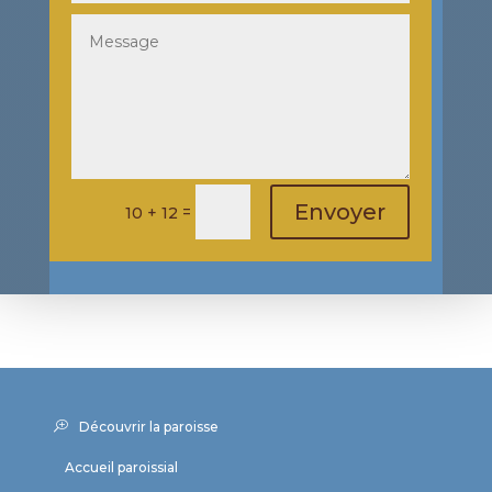
Envoyer
=
10 + 12
Découvrir la paroisse
Accueil paroissial