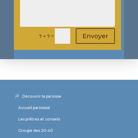
Envoyer
=
7 + 7
Découvrir la paroisse
Accueil paroissial
Les prêtres et conseils
Groupe des 20-40