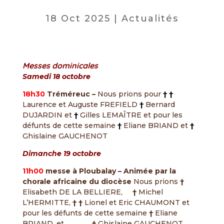
18 Oct 2025
|
Actualités
Messes dominicales
Samedi 18 octobre
18h30
Tréméreuc –
Nous prions pour
† †
Laurence et Auguste FREFIELD
†
Bernard
DUJARDIN et
†
Gilles LEMAÎTRE et pour les
défunts de cette semaine
†
Eliane BRIAND et
†
Ghislaine GAUCHENOT
Dimanche 19 octobre
11h00
messe à Ploubalay
– Animée par la
chorale africaine du diocèse
Nous prions
†
Elisabeth DE LA BELLIERE,
†
Michel
L’HERMITTE,
† †
Lionel et Eric CHAUMONT et
pour les défunts de cette semaine
†
Eliane
BRIAND, et
†
Ghislaine GAUCHENOT