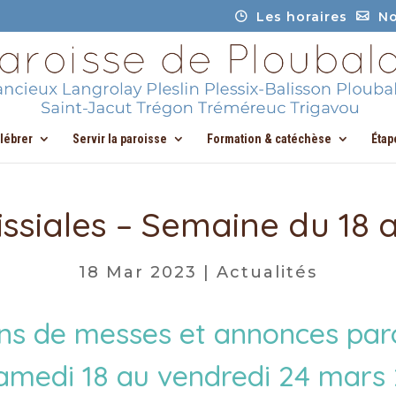
Les horaires
No
élébrer
Servir la paroisse
Formation & catéchèse
Étap
ssiales – Semaine du 18 
18 Mar 2023
|
Actualités
ons de messes et annonces paro
amedi 18 au vendredi 24 mars