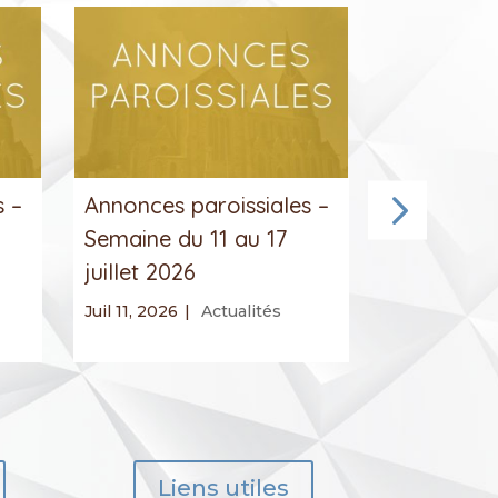
s –
Annonces paroissiales –
Annonces 
Semaine du 11 au 17
Semaine d
juillet 2026
juillet 202
Juil 11, 2026
|
Actualités
Juil 5, 2026
|
Liens utiles