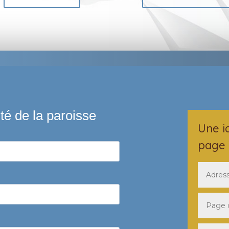
Une i
page 