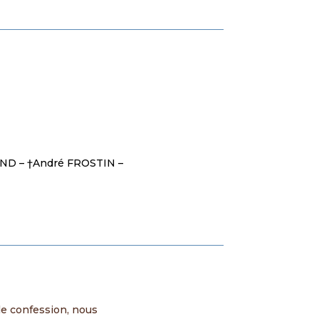
END – †André FROSTIN –
le confession, nous