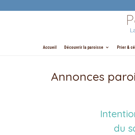
Accueil
Découvrir la paroisse
Prier & c
Annonces paroi
Intenti
du s