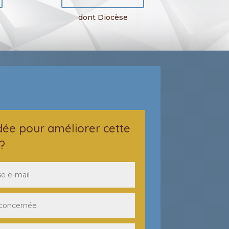
dont Diocèse
dée pour améliorer cette
?