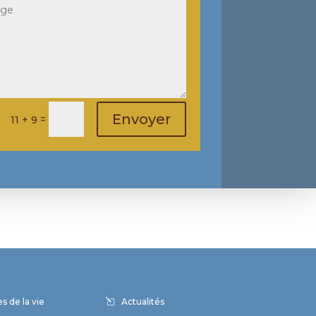
Envoyer
=
11 + 9
s de la vie
Actualités