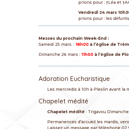
prions pour : †Léa et †
Vendredi 24 mars
10h3
prions pour : les défunt
Messes du prochain Week-End :
Samedi 25 mars. :
1
8h00
à l’église de Tré
Dimanche 26 mars :
11h00
à l’église de Pl
Adoration Eucharistique
Les mercredis à 10h à Pleslin avant la 
Chapelet médité
Chapelet médité
: Trigavou Dimanche e
Permanences d’accueil les mardis, vend
Laissez un message par téléphone 02 