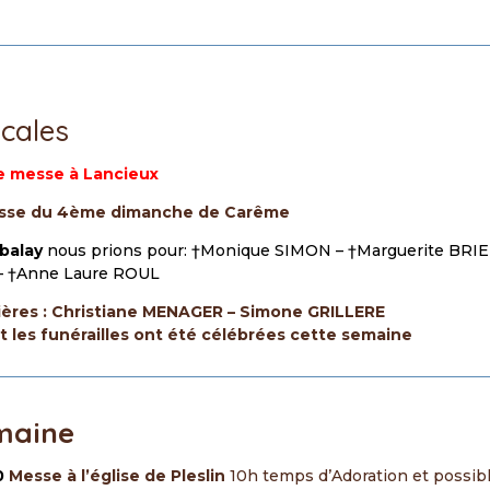
cales
de messe à Lancieux
esse du 4ème dimanche de Carême
ubalay
nous prions pour: †Monique SIMON – †Marguerite BRI
 – †Anne Laure ROUL
ières : Christiane MENAGER – Simone GRILLERE
 les funérailles ont été célébrées cette semaine
maine
0
Messe
à l’église de Pleslin
10h temps d’Adoration et possib