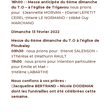
18h00 : : Messe anticipée du 6ème dimanche
du T.O – à l’église de Trigavou
nous prions
pour : †Jeannette MORVAN – †Daniel LEPETIT
CEREL-†Marie LE NORMAND – †Abbé Guy
MARCHAND
Dimanche 13 février 2022
Messe du 6ème dimanche du T.O à l’église de
Ploubalay
09h30
: nous prions pour : †Hervé SALENSON –
†Thérèse et †Mathurin RAULT
11h00
: nous prions pour Intention particulière
pour Emilie et Maé –
†Hélène LABARTHE
Nous confions à vos prières :
Jacqueline BERTRAND – Nicole DODEMAN
dont les funérailles ont été célébrées cette
semaine.