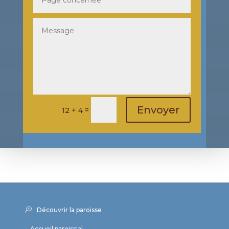
Envoyer
=
12 + 4
Découvrir la paroisse
Accueil paroissial