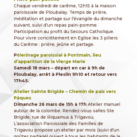
Chaque vendredi de carême, 12h15 à la maison
paroissiale de Ploubalay. Temps de prière,
méditation et partage sur l’évangile du dimanche
suivant, suivi d’un repas pain-pomme.
Participation au profit du Secours Catholique.
Pour vivre concrètement en Eglise les 3 piliers
du Carême : prière, jeûne et partage.
P
èlerinage paroissial à Pontmain, lieu
d’apparition de la Vierge Marie
Samedi 18 mars – départ en car à 9h de
Ploubalay, arrêt à Pleslin 9h10 et retour vers
17h45.
Atelier Sainte Brigide – Chemin de paix vers
Pâques
Dimanche 26 mars de 15h à 17h
Atelier manuel
autour de la colombe. Rendez-vous salles Ste
Brigide, rue de Riquamus à Trigavou.
L’association Paroissiale des Familles de
Trigavou propose un atelier par mois (suivi d’un
goûter partagé) ouvert à tous les habitants de la